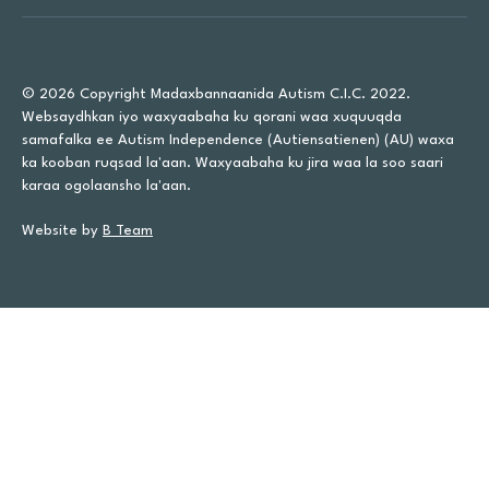
© 2026 Copyright Madaxbannaanida Autism C.I.C. 2022.
Websaydhkan iyo waxyaabaha ku qorani waa xuquuqda
samafalka ee Autism Independence (Autiensatienen) (AU) waxa
ka kooban ruqsad la'aan. Waxyaabaha ku jira waa la soo saari
karaa ogolaansho la'aan.
Website by
B Team