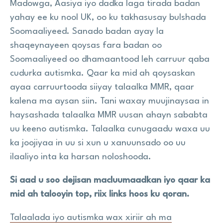
Madowga, Aasiya iyo dadka laga tirada badan
yahay ee ku nool UK, oo ku takhasusay bulshada
Soomaaliyeed. Sanado badan ayay la
shaqeynayeen qoysas fara badan oo
Soomaaliyeed oo dhamaantood leh carruur qaba
cudurka autismka. Qaar ka mid ah qoysaskan
ayaa carruurtooda siiyay talaalka MMR, qaar
kalena ma aysan siin. Tani waxay muujinaysaa in
haysashada talaalka MMR uusan ahayn sababta
uu keeno autismka. Talaalka cunugaadu waxa uu
ka joojiyaa in uu si xun u xanuunsado oo uu
ilaaliyo inta ka harsan noloshooda.
Si aad u soo dejisan macluumaadkan iyo qaar ka
mid ah talooyin top, riix links hoos ku qoran.
Talaalada iyo autismka wax xiriir ah ma