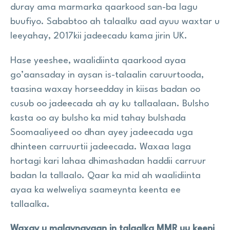
duray ama marmarka qaarkood san-ba lagu
buufiyo. Sababtoo ah talaalku aad ayuu waxtar u
leeyahay, 2017kii jadeecadu kama jirin UK.
Hase yeeshee, waalidiinta qaarkood ayaa
go’aansaday in aysan is-talaalin caruurtooda,
taasina waxay horseedday in kiisas badan oo
cusub oo jadeecada ah ay ku tallaalaan. Bulsho
kasta oo ay bulsho ka mid tahay bulshada
Soomaaliyeed oo dhan ayey jadeecada uga
dhinteen carruurtii jadeecada. Waxaa laga
hortagi kari lahaa dhimashadan haddii carruur
badan la tallaalo. Qaar ka mid ah waalidiinta
ayaa ka welweliya saameynta keenta ee
tallaalka.
Waxay u malaynayaan in talaalka MMR uu keeni