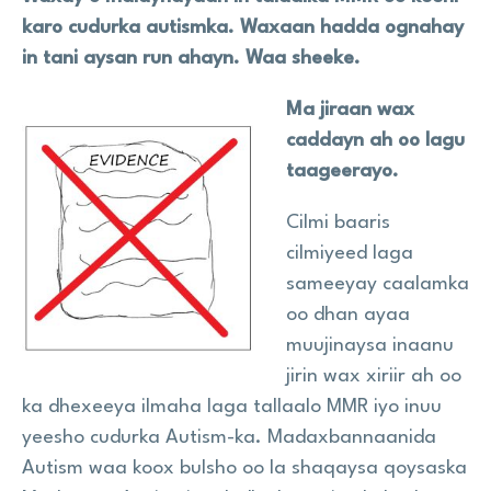
karo cudurka autismka. Waxaan hadda ognahay
in tani aysan run ahayn. Waa sheeke.
Ma jiraan wax
caddayn ah oo lagu
taageerayo.
Cilmi baaris
cilmiyeed laga
sameeyay caalamka
oo dhan ayaa
muujinaysa inaanu
jirin wax xiriir ah oo
ka dhexeeya ilmaha laga tallaalo MMR iyo inuu
yeesho cudurka Autism-ka. Madaxbannaanida
Autism waa koox bulsho oo la shaqaysa qoysaska