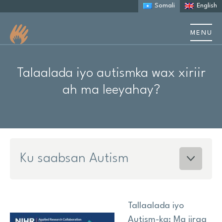
Somali
English
MENU
Nagu saabsan
Talaalada iyo autismka wax xiriir
Ku saabsan Autism
ah ma leeyahay?
Kaalmada qoysaska
Sheekooyinka iyo daraasaadka kiiska
Ku saabsan Autism
Dhacdooyinka iyo tababarka
Khayraadka
Tallaalada iyo
Cilmi baaris
Autism-ka: Ma jiraa