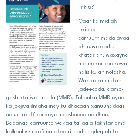
link a?
Wararka
Qaar ka mid ah
jirridda
Na Taageer
carruurnimada ayaa
ah kuwo aad u
khatar ah, waxayna
Site
noqon karaan kuwo
search
Search
halis ku ah nolosha.
Waxaa ka mid ah
jadeecada, qamo-
qashiirta iyo rubella (MMR). Tallaalka MMR ayaa
ka joojiya ilmaha inay ku dhacaan xanuunadaas
oo uu ka difaacaayo noloshooda oo dhan.
Badanaa carruurta waxaa tallaala takhtar ama
kalkaaliye caafimaad oo cirbad degdeg ah ku