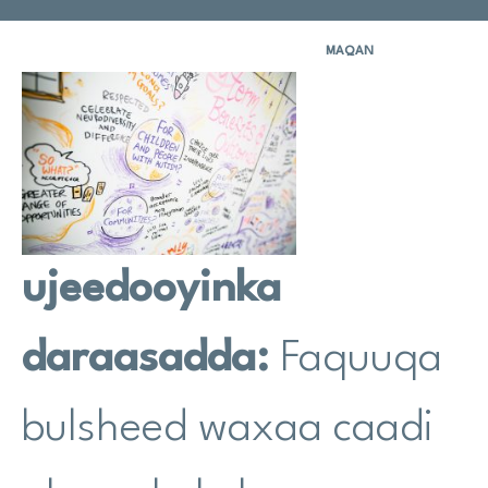
Wararka
MAQAN
Na Taageer
Site
search
Search
ujeedooyinka
daraasadda:
Faquuqa
bulsheed waxaa caadi