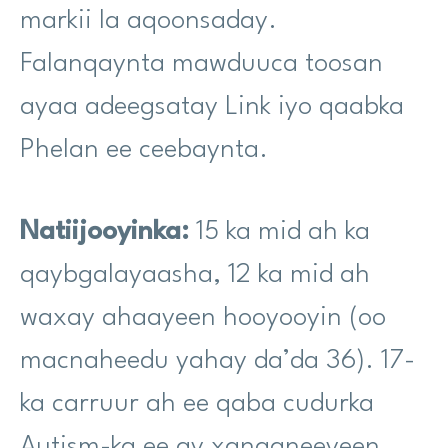
markii la aqoonsaday.
Falanqaynta mawduuca toosan
ayaa adeegsatay Link iyo qaabka
Phelan ee ceebaynta.
Natiijooyinka:
15 ka mid ah ka
qaybgalayaasha, 12 ka mid ah
waxay ahaayeen hooyooyin (oo
macnaheedu yahay da’da 36). 17-
ka carruur ah ee qaba cudurka
Autism-ka ee ay xanaaneeyeen