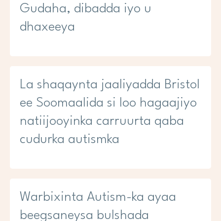
Gudaha, dibadda iyo u
dhaxeeya
La shaqaynta jaaliyadda Bristol
ee Soomaalida si loo hagaajiyo
natiijooyinka carruurta qaba
cudurka autismka
Warbixinta Autism-ka ayaa
beegsaneysa bulshada