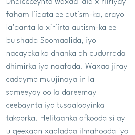
Dhaleeceynta waxaa lala xiriiriyay
faham liidata ee autism-ka, erayo
la’aanta la xiriirta autism-ka ee
bulshada Soomaalida, iyo
nacaybka ka dhanka ah cudurrada
dhimirka iyo naafada. Waxaa jiray
cadaymo muujinaya in la
sameeyay oo la dareemay
ceebaynta iyo tusaalooyinka
takoorka. Helitaanka afkooda si ay
u qeexaan xaaladda ilmahooda iyo