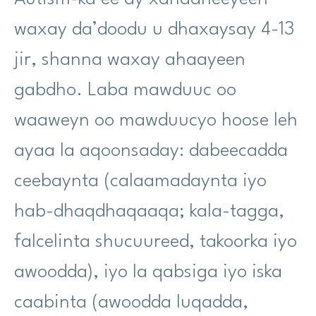
waxay da’doodu u dhaxaysay 4-13
jir, shanna waxay ahaayeen
gabdho. Laba mawduuc oo
waaweyn oo mawduucyo hoose leh
ayaa la aqoonsaday: dabeecadda
ceebaynta (calaamadaynta iyo
hab-dhaqdhaqaaqa; kala-tagga,
falcelinta shucuureed, takoorka iyo
awoodda), iyo la qabsiga iyo iska
caabinta (awoodda luqadda,