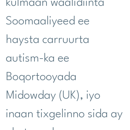
kulmaan waalidiinta
Soomaaliyeed ee
haysta carruurta
autism-ka ee
Boqortooyada
Midowday (UK), iyo
inaan tixgelinno sida ay