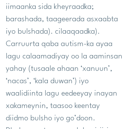
iimaanka sida kheyraadka;
barashada, taageerada asxaabta
iyo bulshada). cilaaqaadka).
Carruurta qaba autism-ka ayaa
lagu calaamadiyay oo la aaminsan
yahay (tusaale ahaan ‘xanuun’,
‘nacas’, ‘kala duwan’) iyo
waalidiinta lagu eedeeyay inayan
xakameynin, taasoo keentay
diidmo bulsho iyo go’doon.