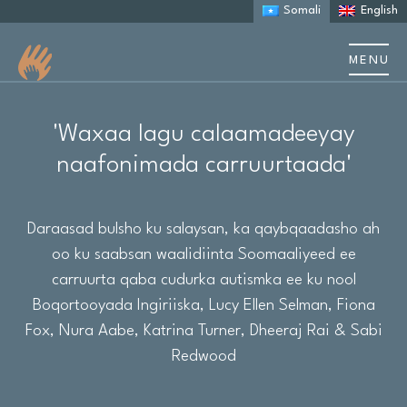
Somali
English
MENU
Nagu saabsan
'Waxaa lagu calaamadeeyay
Ku saabsan Autism
naafonimada carruurtaada'
Kaalmada qoysaska
Daraasad bulsho ku salaysan, ka qaybqaadasho ah
oo ku saabsan waalidiinta Soomaaliyeed ee
Sheekooyinka iyo daraasaadka kiiska
carruurta qaba cudurka autismka ee ku nool
Dhacdooyinka iyo tababarka
Boqortooyada Ingiriiska, Lucy Ellen Selman, Fiona
Fox, Nura Aabe, Katrina Turner, Dheeraj Rai & Sabi
Khayraadka
Redwood
Cilmi baaris