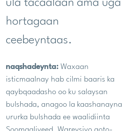
ula tacaalaan ama uga
hortagaan
ceebeyntaas.
naqshadeynta:
Waxaan
isticmaalnay hab cilmi baaris ka
qaybqaadasho oo ku salaysan
bulshada, anagoo la kaashanayna
ururka bulshada ee waalidiinta
Soomaaliyeed. Wareysiyo qoto-