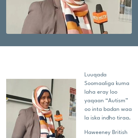
Wararka
Na Taageer
Site
search
Search
Luuqada
Soomaaliga kuma
laha eray loo
yaqaan “Autism”
oo inta badan waa
la iska indho tiraa.
Haweeney British