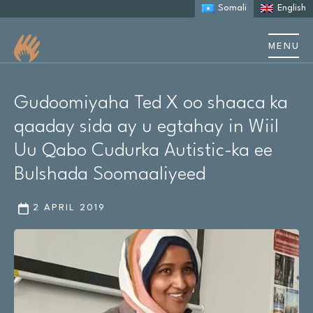
Somali
English
MENU
Nagu saabsan
Gudoomiyaha Ted X oo shaaca ka
Ku saabsan Autism
qaaday sida ay u egtahay in Wiil
Uu Qabo Cudurka Autistic-ka ee
Kaalmada qoysaska
Bulshada Soomaaliyeed
Sheekooyinka iyo daraasaadka kiiska
2 APRIL 2019
Dhacdooyinka iyo tababarka
Khayraadka
Cilmi baaris