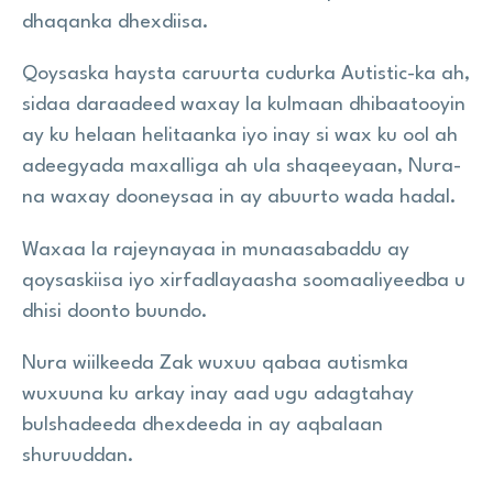
dhaqanka dhexdiisa.
Qoysaska haysta caruurta cudurka Autistic-ka ah,
sidaa daraadeed waxay la kulmaan dhibaatooyin
ay ku helaan helitaanka iyo inay si wax ku ool ah
adeegyada maxalliga ah ula shaqeeyaan, Nura-
na waxay dooneysaa in ay abuurto wada hadal.
Waxaa la rajeynayaa in munaasabaddu ay
qoysaskiisa iyo xirfadlayaasha soomaaliyeedba u
dhisi doonto buundo.
Nura wiilkeeda Zak wuxuu qabaa autismka
wuxuuna ku arkay inay aad ugu adagtahay
bulshadeeda dhexdeeda in ay aqbalaan
shuruuddan.