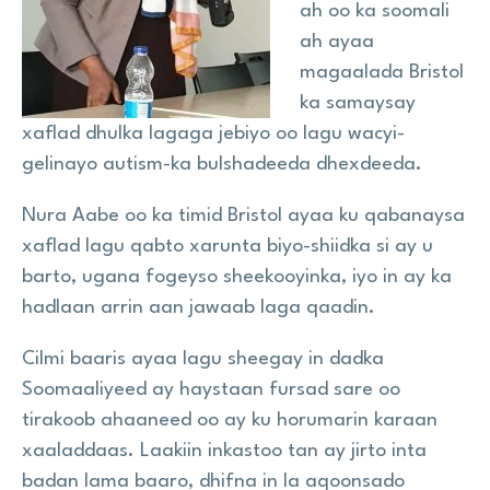
ah oo ka soomali
ah ayaa
magaalada Bristol
ka samaysay
xaflad dhulka lagaga jebiyo oo lagu wacyi-
gelinayo autism-ka bulshadeeda dhexdeeda.
Nura Aabe oo ka timid Bristol ayaa ku qabanaysa
xaflad lagu qabto xarunta biyo-shiidka si ay u
barto, ugana fogeyso sheekooyinka, iyo in ay ka
hadlaan arrin aan jawaab laga qaadin.
Cilmi baaris ayaa lagu sheegay in dadka
Soomaaliyeed ay haystaan fursad sare oo
tirakoob ahaaneed oo ay ku horumarin karaan
xaaladdaas. Laakiin inkastoo tan ay jirto inta
badan lama baaro, dhifna in la aqoonsado