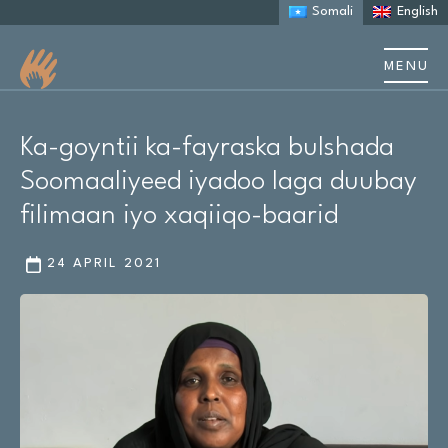
Somali
English
MENU
Nagu saabsan
Ka-goyntii ka-fayraska bulshada
Ku saabsan Autism
Soomaaliyeed iyadoo laga duubay
filimaan iyo xaqiiqo-baarid
Kaalmada qoysaska
24 APRIL 2021
Sheekooyinka iyo daraasaadka kiiska
Dhacdooyinka iyo tababarka
Khayraadka
Cilmi baaris