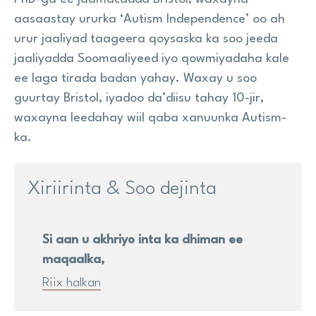
aasaastay ururka ‘Autism Independence’ oo ah
urur jaaliyad taageera qoysaska ka soo jeeda
jaaliyadda Soomaaliyeed iyo qowmiyadaha kale
ee laga tirada badan yahay. Waxay u soo
guurtay Bristol, iyadoo da’diisu tahay 10-jir,
waxayna leedahay wiil qaba xanuunka Autism-
ka.
Xiriirinta & Soo dejinta
Si aan u akhriyo inta ka dhiman ee
maqaalka,
Riix halkan