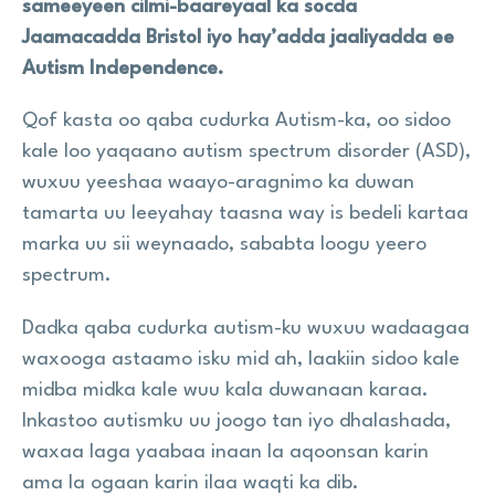
sameeyeen cilmi-baareyaal ka socda
Jaamacadda Bristol iyo hay’adda jaaliyadda ee
Autism Independence.
Qof kasta oo qaba cudurka Autism-ka, oo sidoo
kale loo yaqaano autism spectrum disorder (ASD),
wuxuu yeeshaa waayo-aragnimo ka duwan
tamarta uu leeyahay taasna way is bedeli kartaa
marka uu sii weynaado, sababta loogu yeero
spectrum.
Dadka qaba cudurka autism-ku wuxuu wadaagaa
waxooga astaamo isku mid ah, laakiin sidoo kale
midba midka kale wuu kala duwanaan karaa.
Inkastoo autismku uu joogo tan iyo dhalashada,
waxaa laga yaabaa inaan la aqoonsan karin
ama la ogaan karin ilaa waqti ka dib.