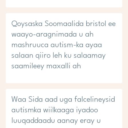
Qoysaska Soomaalida bristol ee
waayo-aragnimada u ah
mashruuca autism-ka ayaa
salaan qiiro leh ku salaamay
saamileey maxalli ah
Waa Sida aad uga falcelineysid
autismka wiilkaaga iyadoo
luuqaddaadu aanay eray u