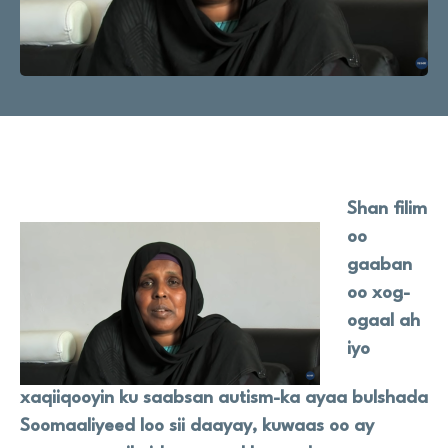
Wararka
Na Taageer
Site
Shan filim
search
Search
oo
gaaban
oo xog-
ogaal ah
iyo
xaqiiqooyin ku saabsan autism-ka ayaa bulshada
Soomaaliyeed loo sii daayay, kuwaas oo ay