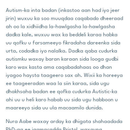
Autism-ka inta badan (inkastoo aan had iyo jeer
jirin) wuxuu ka soo muuqdaa caqabado dheeraad
ah oo la xidhiidha la-hawlgasha la-hawlgasha
dadka kale, wuxuu wax ka beddeli karaa habka
uu qofku u farsameeyo fikradaha dareenka sida
urta, codadka iyo nalalka. Dadka qaba cudurka
autismku waxay baran karaan sida looga gudbi
karo wax kasta ama caqabadahaas oo dhan
iyagoo haysta taageero sax ah. Wixii ka horeeya
ee taageeradan waa la siin karaa, sida ugu
dhakhsaha badan ee qofka cudurka Autistic-ka
ahi uu u heli karo habab uu sida ugu habboon u
maareeyo sida uu ula macaamilo dunida.
Nura Aabe waxay arday ka dhigata shahaadada
PhD-ga ee jaamacadda Bristol, waxayna