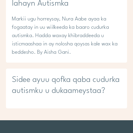
lahayn Autismka
Markii ugu horreysay, Nura Aabe ayaa ka
fogaatay in uu wiilkeeda ka baaro cudurka
autismka. Hadda waxay khibraddeeda u
isticmaashaa in ay nolosha qoysas kale wax ka
beddesho. By Aisha Gani.
Sidee ayuu qofka qaba cudurka
autismku u dukaameystaa?