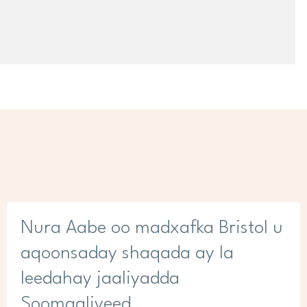
Nura Aabe oo madxafka Bristol u
aqoonsaday shaqada ay la
leedahay jaaliyadda
Soomaaliyeed