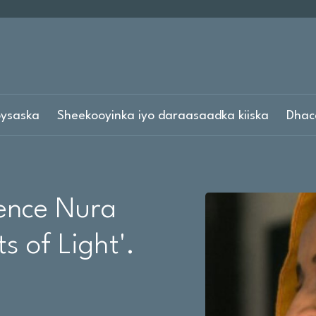
ysaska
Sheekooyinka iyo daraasaadka kiiska
Dhac
ence Nura
s of Light'.