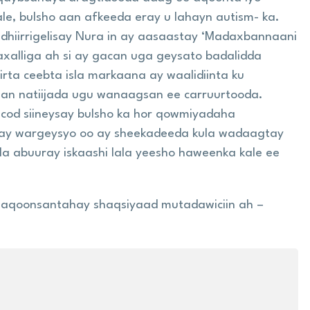
le, bulsho aan afkeeda eray u lahayn autism- ka.
 dhiirrigelisay Nura in ay aasaastay ‘Madaxbannaani
axalliga ah si ay gacan uga geysato badalidda
irta ceebta isla markaana ay waalidiinta ku
an natiijada ugu wanaagsan ee carruurtooda.
cod siineysay bulsho ka hor qowmiyadaha
ay wargeysyo oo ay sheekadeeda kula wadaagtay
 abuuray iskaashi lala yeesho haweenka kale ee
y aqoonsantahay shaqsiyaad mutadawiciin ah –