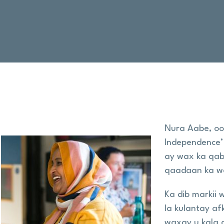
Nura Aabe, oo
Independence’ 
ay wax ka qabt
qaadaan ka wac
Ka dib markii 
la kulantay a
waxay u kala 