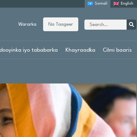
Somali
English
Site
Wararka
Na Taageer
search
Sear
dooyinka iyo tababarka
Khayraadka
Cilmi baaris