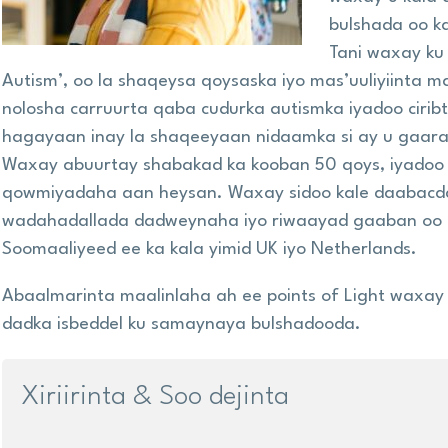
bulshada oo ka
Tani waxay ku
Autism’, oo la shaqeysa qoysaska iyo mas’uuliyiinta m
nolosha carruurta qaba cudurka autismka iyadoo ciribt
hagayaan inay la shaqeeyaan nidaamka si ay u gaara
Waxay abuurtay shabakad ka kooban 50 qoys, iyadoo 
qowmiyadaha aan heysan. Waxay sidoo kale daabacd
wadahadallada dadweynaha iyo riwaayad gaaban oo la
Soomaaliyeed ee ka kala yimid UK iyo Netherlands.
Abaalmarinta maalinlaha ah ee points of Light waxa
dadka isbeddel ku samaynaya bulshadooda.
Xiriirinta & Soo dejinta