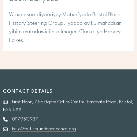
Waxaa soo diyaariyey Matxafyada Bristol Black
History Steering Group. Iyadoo ay ku mahadsan
yihiin mutadawiciinta Imogen Clarke iyo Harvey
Folkes.
CONTACT DETAILS
First Floor, 7 Eastgate Office Centre, Eastgate Road, Bristol,
BS5 6XX
01179513937
hello@autism-independence.org