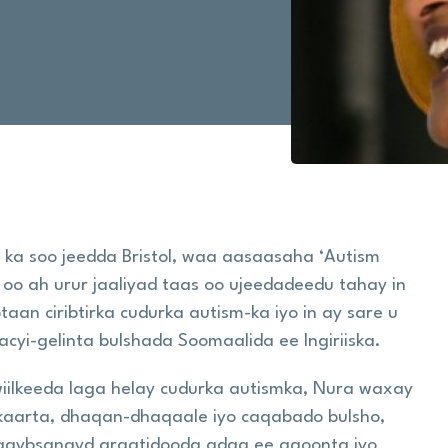
 ka soo jeedda Bristol, waa aasaasaha ‘Autism
oo ah urur jaaliyad taas oo ujeedadeedu tahay in
aan ciribtirka cudurka autism-ka iyo in ay sare u
yi-gelinta bulshada Soomaalida ee Ingiriiska.
wiilkeeda laga helay cudurka autismka, Nura waxay
fkaarta, dhaqan-dhaqaale iyo caqabado bulsho,
qaybsanayd aragtidooda adag ee aqoonta iyo